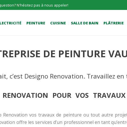
question? N'hésitez pas à nous appeler!
LECTRICITÉ
PEINTURE
CUISINE
SALLE DE BAIN
PLÂTRERIE
REPRISE DE PEINTURE VA
it, c’est Designo Renovation. Travaillez en
O RENOVATION POUR VOS TRAVAUX
o Renovation vos travaux de peinture ou tout autre proj
vation offre les services d’un professionnel en tant qu’
entr