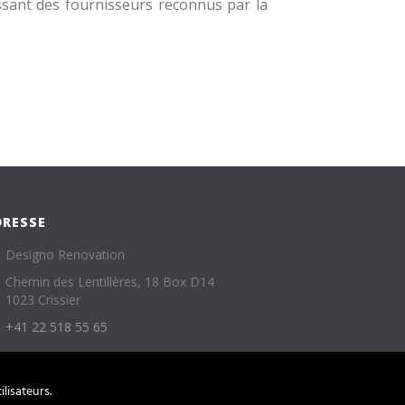
ssant des fournisseurs reconnus par la
DRESSE
Designo Renovation
Chemin des Lentillères, 18 Box D14
1023 Crissier
+41 22 518 55 65
lisateurs.