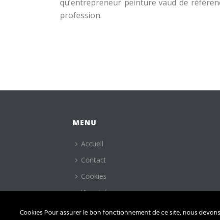
qu’
entrepreneur peinture vaud
de référenc
profession.
MENU
Accueil
Contact
Cookies
Vie privée
Cookies Pour assurer le bon fonctionnement de ce site, nous devons p