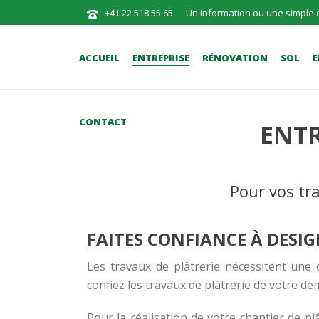
+41 22 518 55 65
Un information ou une simple 
ACCUEIL
ENTREPRISE
RÉNOVATION
SOL
E
CONTACT
ENTR
Pour vos tr
FAITES CONFIANCE À DESI
Les travaux de plâtrerie nécessitent une c
confiez les travaux de plâtrerie de votre 
Pour la réalisation de votre chantier de pl