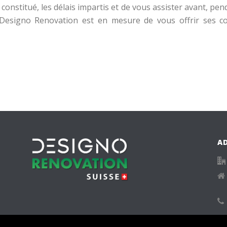
constitué, les délais impartis et de vous assister avant, pen
Designo Renovation est en mesure de vous offrir ses con
A