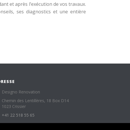
dant et après l’exécution de vos travaux.
seils, ses diagnostics et une entière
DRESSE
Designo Renovation
Chemin des Lentillères, 18 Box D14
1023 Crissier
+41 22 518 55 65