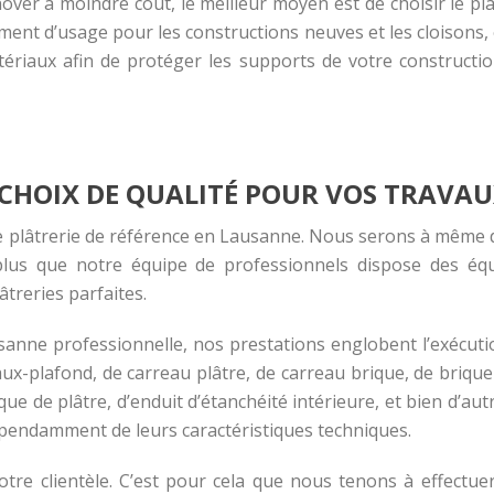
énover à moindre coût, le meilleur moyen est de choisir le 
ement d’usage pour les constructions neuves et les cloisons
ériaux afin de protéger les supports de votre construction
 CHOIX DE QUALITÉ POUR VOS TRAVAU
 plâtrerie de référence en Lausanne. Nous serons à même d
plus que notre équipe de professionnels dispose des équi
treries parfaites.
usanne professionnelle, nos prestations englobent l’exécuti
faux-plafond, de carreau plâtre, de carreau brique, de brique
 de plâtre, d’enduit d’étanchéité intérieure, et bien d’autre
dépendamment de leurs caractéristiques techniques.
 notre clientèle. C’est pour cela que nous tenons à effectu