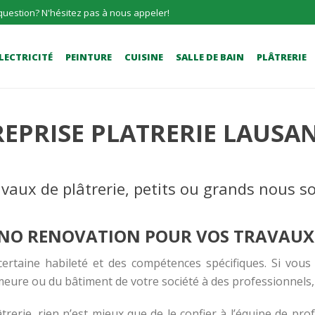
question? N'hésitez pas à nous appeler!
LECTRICITÉ
PEINTURE
CUISINE
SALLE DE BAIN
PLÂTRERIE
EPRISE PLATRERIE LAUSA
avaux de plâtrerie, petits ou grands nous s
GNO RENOVATION POUR VOS TRAVAUX 
ertaine habileté et des compétences spécifiques. Si vous 
demeure ou du bâtiment de votre société à des professionne
âtrerie, rien n’est mieux que de le confier à l’équipe de pr