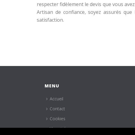
respecter fidèlement le devis que vous avez 
Artisan de confiance, soyez assurés que 
satisfaction.
MENU
Accueil
Contact
Cookies
Vie privée