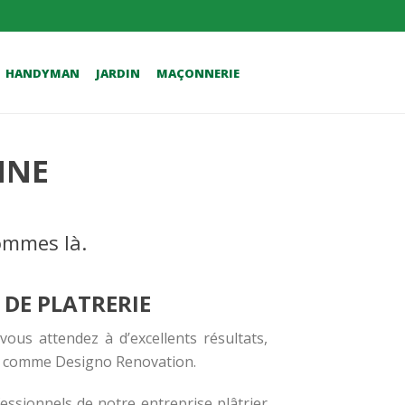
HANDYMAN
JARDIN
MAÇONNERIE
NNE
ommes là.
DE PLATRERIE
vous attendez à d’excellents résultats,
ls, comme Designo Renovation.
ofessionnels de notre
entreprise plâtrier